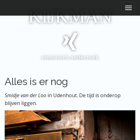
H
S
KIJKMAN
p
o
r
o
i
f
n
d
g
m
n
e
a
empirisch onderzoek
a
n
r
u
i
n
Alles is er nog
h
o
Smidje van der Loo
in Udenhout. De tijd is onderop
u
blijven liggen.
d