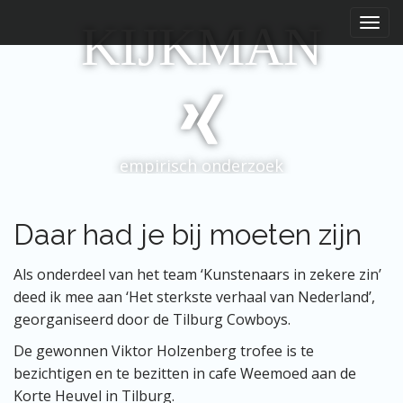
H
S
KIJKMAN
p
o
r
o
i
f
n
d
g
m
n
e
a
empirisch onderzoek
a
n
r
u
i
n
Daar had je bij moeten zijn
h
o
Als onderdeel van het team ‘Kunstenaars in zekere zin’
u
deed ik mee aan ‘Het sterkste verhaal van Nederland’,
d
georganiseerd door de Tilburg Cowboys.
De gewonnen Viktor Holzenberg trofee is te
bezichtigen en te bezitten in cafe Weemoed aan de
Korte Heuvel in Tilburg.