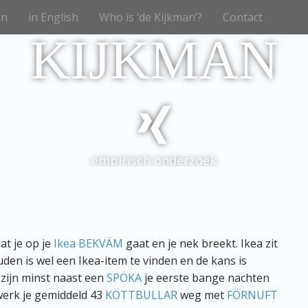
en
in English
Who is ‘de Kijkman’?
Contact
KIJKMAN
empirisch onderzoek
at je op je
Ikea BEKVÄM
gaat en je nek breekt. Ikea zit
uden is wel een Ikea-item te vinden en de kans is
p zijn minst naast een
SPÖKA
je eerste bange nachten
 werk je gemiddeld 43
KÖTTBULLAR
weg met
FÖRNUFT