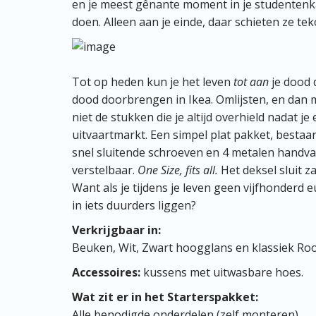
en je meest gênante moment in je studentenka
doen. Alleen aan je einde, daar schieten ze tek
Tot op heden kun je het leven
tot aan
je dood 
dood doorbrengen in Ikea. Omlijsten, en dan mist
niet de stukken die je altijd overhield nadat j
uitvaartmarkt. Een simpel plat pakket, bestaa
snel sluitende schroeven en 4 metalen handva
verstelbaar.
One Size, fits all.
Het deksel sluit z
Want als je tijdens je leven geen vijfhonderd 
in iets duurders liggen?
Verkrijgbaar in:
Beuken, Wit, Zwart hoogglans en klassiek Roo
Accessoires:
kussens met uitwasbare hoes.
Wat zit er in het Starterspakket:
Alle benodigde onderdelen (zelf monteren)