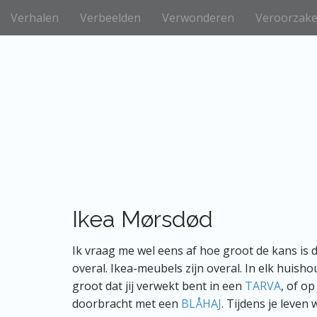
H
S
Verhalen
Verbeelden
Verwonderen
Veroorzak
p
o
r
o
i
f
n
d
g
m
n
e
a
a
n
r
u
i
n
h
o
Ikea Mørsdød
u
d
Ik vraag me wel eens af hoe groot de kans is d
overal. Ikea-meubels zijn overal. In elk huisho
groot dat jij verwekt bent in een
TARVA
, of o
doorbracht met een
BLÅHAJ
. Tijdens je leven