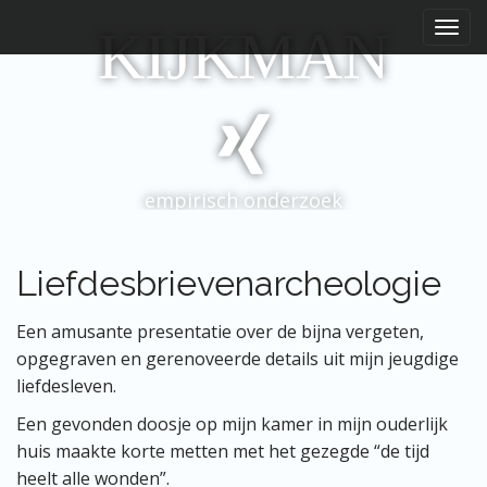
H
S
KIJKMAN
p
o
r
o
i
f
n
d
g
m
n
e
a
empirisch onderzoek
a
n
r
u
i
n
Liefdesbrievenarcheologie
h
o
Een amusante presentatie over de bijna vergeten,
u
opgegraven en gerenoveerde details uit mijn jeugdige
d
liefdesleven.
Een gevonden doosje op mijn kamer in mijn ouderlijk
huis maakte korte metten met het gezegde “de tijd
heelt alle wonden”.