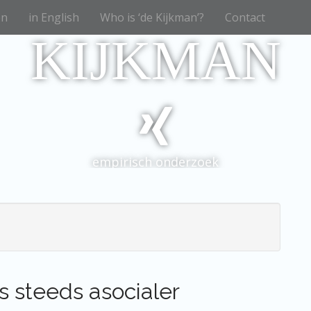
en
in English
Who is ‘de Kijkman’?
Contact
KIJKMAN
empirisch onderzoek
s steeds asocialer