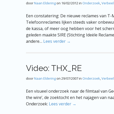
door
Naan Eldering
on
16/02/2012
in
Onderzoek
,
Verbee
Een constatering: De nieuwe reclames van T-
Telefoonreclames lijken steeds vaker onbewus
de kassa, of meer oog hebben voor het scherm
geleden maakte SIRE (Stichting Ideële Recla
andere…
Lees verder →
Video: THX_RE
door
Naan Eldering
on
29/07/2007
in
Onderzoek
,
Verbee
Een visueel onderzoek naar de filmtaal van Geo
the wire’, de zoektocht en het najagen van naar
Onderzoek:
Lees verder →