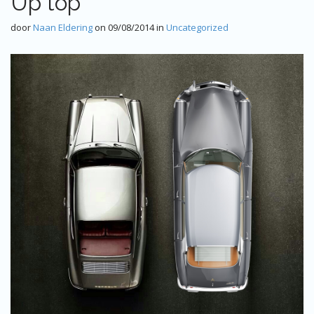
Up top
door
Naan Eldering
on
09/08/2014
in
Uncategorized