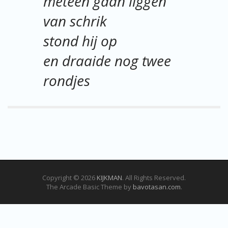
meteen gaan liggen
van schrik
stond hij op
en draaide nog twee
rondjes
Copyright © 2026
KIJKMAN
. All Rights Reserved.
The Arcade Basic Theme by
bavotasan.com
.