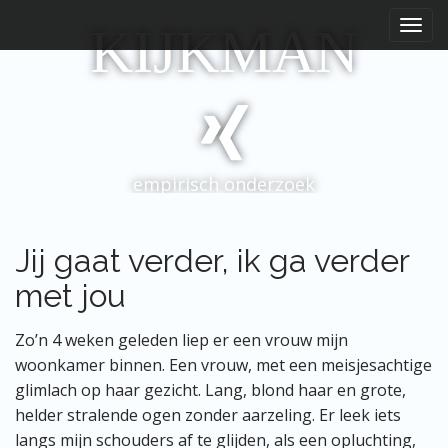
H
S
KIJKMAN
p
o
r
o
i
f
n
d
g
m
n
e
a
empirisch onderzoek
a
n
r
u
i
n
Jij gaat verder, ik ga verder
h
met jou
o
u
d
Zo’n 4 weken geleden liep er een vrouw mijn
woonkamer binnen. Een vrouw, met een meisjesachtige
glimlach op haar gezicht. Lang, blond haar en grote,
helder stralende ogen zonder aarzeling. Er leek iets
langs mijn schouders af te glijden, als een opluchting,