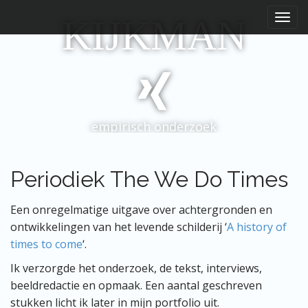
H
S
KIJKMAN
p
o
r
o
i
f
n
d
g
m
n
e
a
empirisch onderzoek
a
n
r
u
i
n
Periodiek The We Do Times
h
o
Een onregelmatige uitgave over achtergronden en
u
ontwikkelingen van het levende schilderij ‘
A history of
d
times to come
‘.
Ik verzorgde het onderzoek, de tekst, interviews,
beeldredactie en opmaak. Een aantal geschreven
stukken licht ik later in mijn portfolio uit.