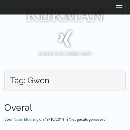
H
S
KIJKMAN
p
o
r
o
i
f
n
d
g
m
n
e
a
empirisch onderzoek
a
n
r
u
i
n
Tag:
Gwen
h
o
u
d
Overal
door
Naan Eldering
on
13/10/2014
in Niet gecategoriseerd