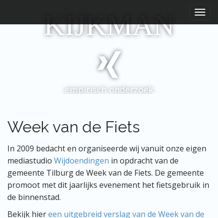
H
S
KIJKMAN
p
o
r
o
i
f
n
d
g
m
n
e
a
empirisch onderzoek
a
n
r
u
i
n
Week van de Fiets
h
o
In 2009 bedacht en organiseerde wij vanuit onze eigen
u
mediastudio
Wijdoendingen
in opdracht van de
d
gemeente Tilburg de Week van de Fiets. De gemeente
promoot met dit jaarlijks evenement het fietsgebruik in
de binnenstad.
Bekijk hier
een uitgebreid verslag van de Week van de