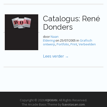
Catalogus: René
Donders
door
Naan
Eldering
on
25/07/2005
in
Grafisch
ontwerp
,
Portfolio
,
Print
,
Verbeelden
Lees verder →
Copyright © 2026
KIJKMAN
. All Rights Reserved.
The Arcade Basic Theme by
bavotasan.com
.